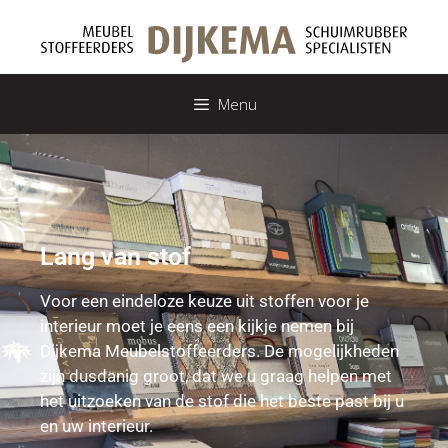
Menu
Lang van stof
Voor een eindeloze keuze uit stoffen voor je
interieur moet je eens een kijkje nemen bij
Dijkema Meubelstoffeerders. De mogelijkheden
zijn dusdanig groot, dat we u graag helpen met
het uitzoeken van de stof die het beste past bij u
en uw interieur.