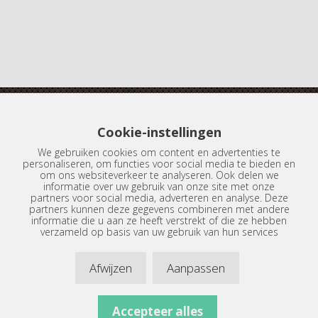
Cookie-instellingen
Boterdiep 20
We gebruiken cookies om content en advertenties te
9712 LN Groningen
personaliseren, om functies voor social media te bieden en
om ons websiteverkeer te analyseren. Ook delen we
informatie over uw gebruik van onze site met onze
Tel.:
050-3134398
partners voor social media, adverteren en analyse. Deze
partners kunnen deze gegevens combineren met andere
informatie die u aan ze heeft verstrekt of die ze hebben
info@dijkemameubelstoffeerders.nl
verzameld op basis van uw gebruik van hun services
Afwijzen
Aanpassen
Accepteer alles