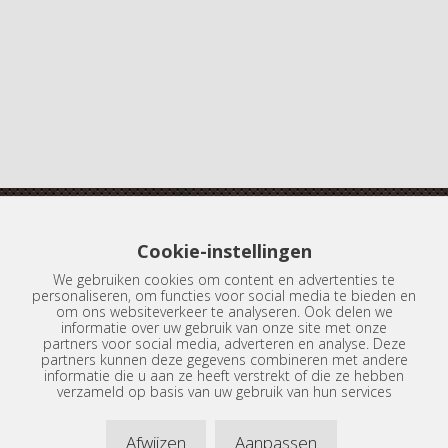
Cookie-instellingen
Boterdiep 20
We gebruiken cookies om content en advertenties te
9712 LN Groningen
personaliseren, om functies voor social media te bieden en
om ons websiteverkeer te analyseren. Ook delen we
informatie over uw gebruik van onze site met onze
Tel.:
050-3134398
partners voor social media, adverteren en analyse. Deze
partners kunnen deze gegevens combineren met andere
informatie die u aan ze heeft verstrekt of die ze hebben
info@dijkemameubelstoffeerders.nl
verzameld op basis van uw gebruik van hun services
Afwijzen
Aanpassen