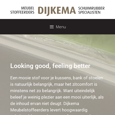
Menu
Looking good, feeling better
Een mooie stof voor je kussens, bank of stoelen
is natuurlijk belangrijk, maar het zitcomfort is
minstens net zo belangrijk. Want uiteindelijk
beleef je weinig plezier aan een mooi uiterlijk, als
de inhoud ervan niet deugt. Dijkema
Meubelstoffeerders levert hoogwaardig