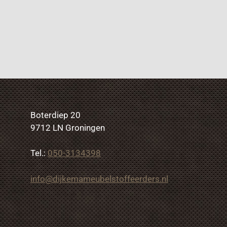
Boterdiep 20
9712 LN Groningen
Tel.:
050-3134398
info@dijkemameubelstoffeerders.nl