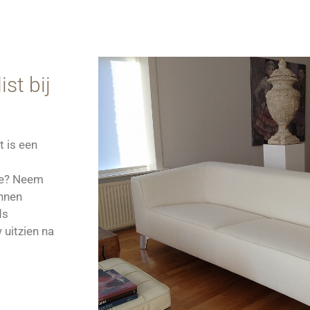
st bij
t is een
lde? Neem
unnen
ds
 uitzien na