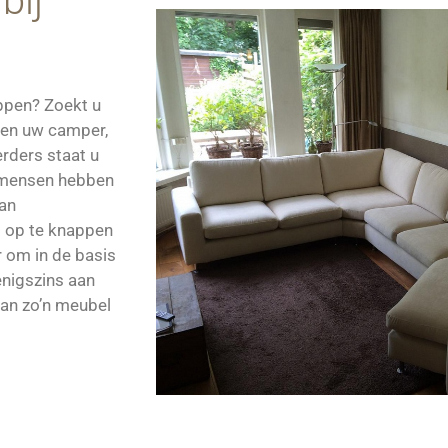
bij
ppen? Zoekt u
nnen uw camper,
rders staat u
akmensen hebben
van
 op te knappen
r om in de basis
enigszins aan
van zo’n meubel