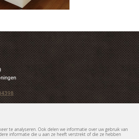
0
oningen
34398
ameubelstoffeerders.nl
eer te analyseren. Ook delen we informatie over uw gebruik van
re informatie die u aan ze heeft verstrekt of die ze hebben